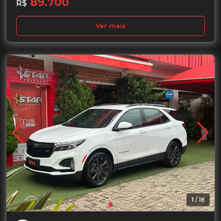
89.700
R$
Ver mais
1
/
18