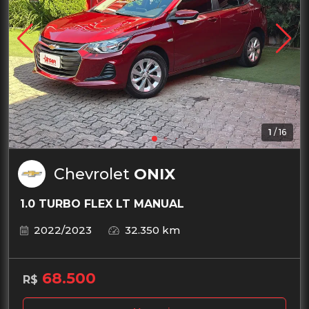
1
/
16
Chevrolet
ONIX
1.0 TURBO FLEX LT MANUAL
2022/2023
32.350 km
68.500
R$