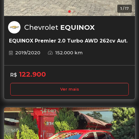
1
/
17
Chevrolet
EQUINOX
EQUINOX Premier 2.0 Turbo AWD 262cv Aut.
2019/2020
152.000 km
122.900
R$
Ver mais
Garantia de 1 ano