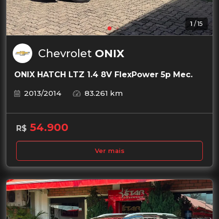
1
/
15
Chevrolet
ONIX
ONIX HATCH LTZ 1.4 8V FlexPower 5p Mec.
2013/2014
83.261 km
54.900
R$
Ver mais
Garantia de 1 ano