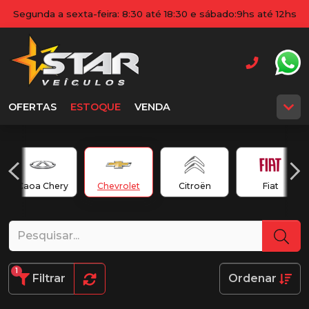
Segunda a sexta-feira: 8:30 até 18:30 e sábado:9hs até 12hs
OFERTAS
ESTOQUE
VENDA
Caoa Chery
Chevrolet
Citroën
Fiat
1
Filtrar
Ordenar