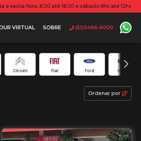
 a sexta-feira: 8:30 até 18:30 e sábado:9hs até 12hs
OUR VIRTUAL
SOBRE
(51)3466-6000
Citroën
Fiat
Ford
Harley
Ordenar
por