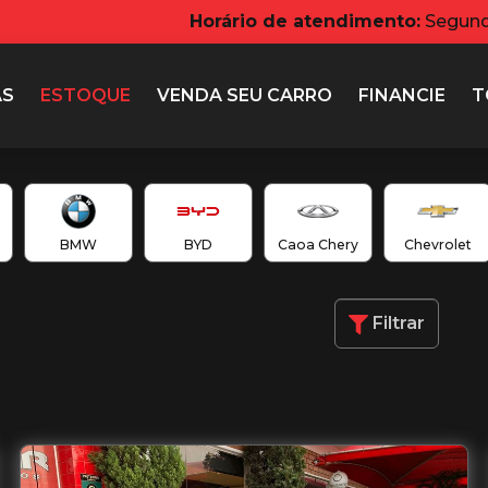
Horário de atendimento:
Segunda
AS
ESTOQUE
VENDA
SEU CARRO
FINANCIE
T
BMW
BYD
Caoa Chery
Chevrolet
Filtrar