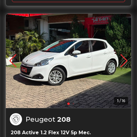
Garantia de 1 ano
1
/
16
Peugeot
208
208 Active 1.2 Flex 12V 5p Mec.