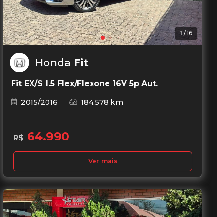
1
/
16
Honda
Fit
Fit EX/S 1.5 Flex/Flexone 16V 5p Aut.
2015/2016
184.578 km
64.990
R$
Ver mais
Garantia de 1 ano