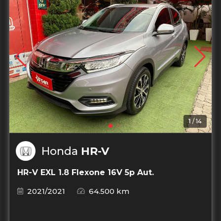
1
/
14
Honda
HR-V
HR-V EXL 1.8 Flexone 16V 5p Aut.
2021/2021
64.500 km