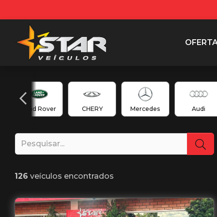
OFERT
Land Rover
CHERY
Mercedes
Audi
126
veículos encontrados
Garantia de Fábrica