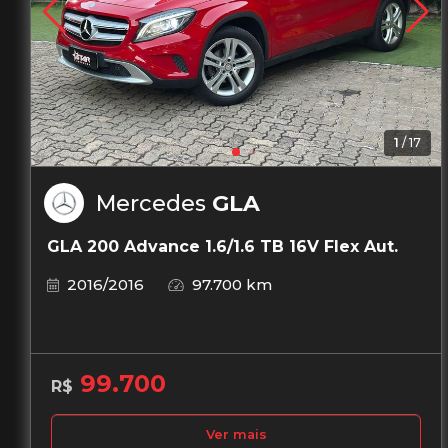
1
/
17
Mercedes
GLA
GLA 200 Advance 1.6/1.6 TB 16V Flex Aut.
2016/2016
97.700 km
99.700
R$
Ver mais