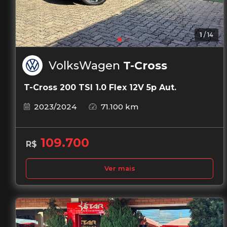
1
/
14
VolksWagen
T-Cross
T-Cross 200 TSI 1.0 Flex 12V 5p Aut.
2023/2024
71.100 km
109.700
R$
Ver mais
Garantia de 1 ano