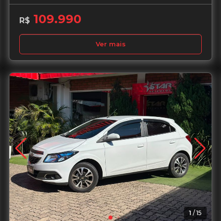
109.990
R$
Ver mais
Garantia de 1 ano
1
/
15