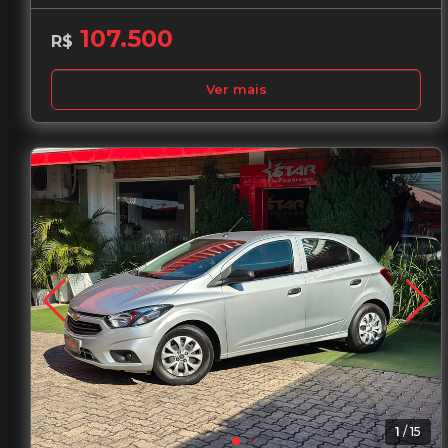
107.500
R$
Ver mais
Garantia de 1 ano
1
/
15