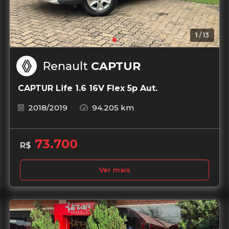
1
/
13
Renault
CAPTUR
CAPTUR Life 1.6 16V Flex 5p Aut.
2018/2019
94.205 km
73.700
R$
Ver mais
Garantia de 1 ano