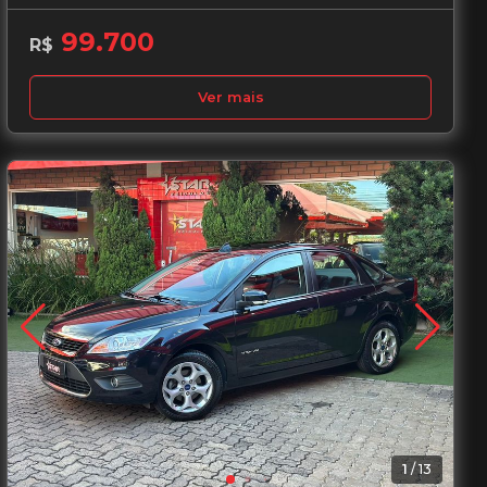
99.700
R$
Ver mais
1
/
13